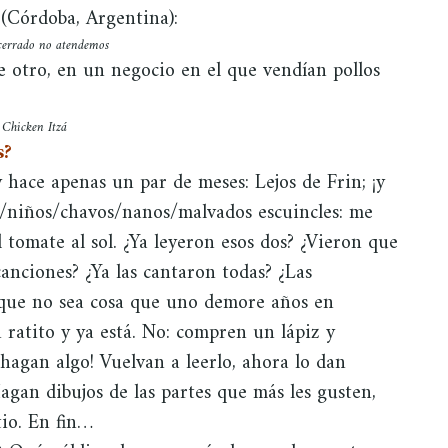
 (Córdoba, Argentina):
 cerrado no atendemos
 otro, en un negocio en el que vendían pollos
Chicken Itzá
s?
 hace apenas un par de meses: Lejos de Frin; ¡y
s/niños/chavos/nanos/malvados escuincles: me
l tomate al sol. ¿Ya leyeron esos dos? ¿Vieron que
nciones? ¿Ya las cantaron todas? ¿Las
que no sea cosa que uno demore años en
n ratito y ya está. No: compren un lápiz y
¡hagan algo! Vuelvan a leerlo, ahora lo dan
Hagan dibujos de las partes que más les gusten,
tio. En fin…