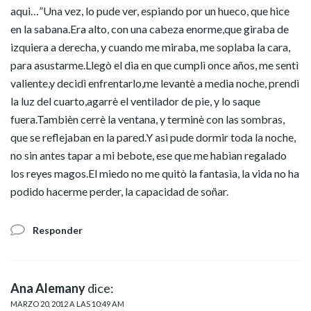
aqui…”Una vez, lo pude ver, espiando por un hueco, que hice
en la sabana.Era alto, con una cabeza enorme,que giraba de
izquiera a derecha, y cuando me miraba, me soplaba la cara,
para asustarme.Llegò el dìa en que cumplì once años, me sentì
valiente,y decidì enfrentarlo,me levantè a media noche, prendì
la luz del cuarto,agarrè el ventilador de pie, y lo saque
fuera.Tambièn cerrè la ventana, y terminè con las sombras,
que se reflejaban en la pared.Y asi pude dormir toda la noche,
no sin antes tapar a mi bebote, ese que me habìan regalado
los reyes magos.El miedo no me quitò la fantasìa, la vida no ha
podido hacerme perder, la capacidad de soñar.
Responder
Ana Alemany
dice:
MARZO 20, 2012 A LAS 10:49 AM