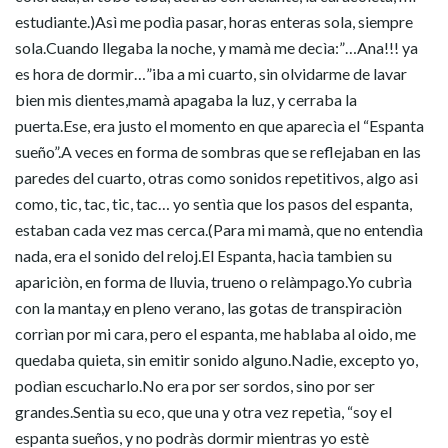
estudiante.)Asì me podìa pasar, horas enteras sola, siempre
sola.Cuando llegaba la noche, y mamà me decìa:”…Ana!!! ya
es hora de dormir…”iba a mi cuarto, sin olvidarme de lavar
bien mis dientes,mamà apagaba la luz, y cerraba la
puerta.Ese, era justo el momento en que aparecìa el “Espanta
sueño”.A veces en forma de sombras que se reflejaban en las
paredes del cuarto, otras como sonidos repetitivos, algo asi
como, tic, tac, tic, tac… yo sentìa que los pasos del espanta,
estaban cada vez mas cerca.(Para mi mamà, que no entendìa
nada, era el sonido del reloj.El Espanta, hacìa tambien su
apariciòn, en forma de lluvia, trueno o relàmpago.Yo cubrìa
con la manta,y en pleno verano, las gotas de transpiraciòn
corrìan por mi cara, pero el espanta, me hablaba al oido, me
quedaba quieta, sin emitir sonido alguno.Nadie, excepto yo,
podìan escucharlo.No era por ser sordos, sino por ser
grandes.Sentìa su eco, que una y otra vez repetìa, “soy el
espanta sueños, y no podràs dormir mientras yo estè