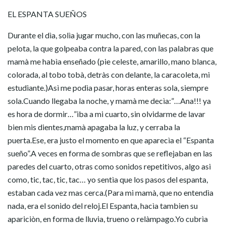
EL ESPANTA SUEÑOS
Durante el dìa, solìa jugar mucho, con las muñecas, con la
pelota, la que golpeaba contra la pared, con las palabras que
mamà me habìa enseñado (pie celeste, amarillo, mano blanca,
colorada, al tobo tobà, detràs con delante, la caracoleta, mi
estudiante.)Asì me podìa pasar, horas enteras sola, siempre
sola.Cuando llegaba la noche, y mamà me decìa:”…Ana!!! ya
es hora de dormir…”iba a mi cuarto, sin olvidarme de lavar
bien mis dientes,mamà apagaba la luz, y cerraba la
puerta.Ese, era justo el momento en que aparecìa el “Espanta
sueño”.A veces en forma de sombras que se reflejaban en las
paredes del cuarto, otras como sonidos repetitivos, algo asi
como, tic, tac, tic, tac… yo sentìa que los pasos del espanta,
estaban cada vez mas cerca.(Para mi mamà, que no entendìa
nada, era el sonido del reloj.El Espanta, hacìa tambien su
apariciòn, en forma de lluvia, trueno o relàmpago.Yo cubrìa