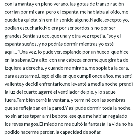
con la manta,y en pleno verano, las gotas de transpiraciòn
corrìan por mi cara, pero el espanta, me hablaba al oido, me
quedaba quieta, sin emitir sonido alguno.Nadie, excepto yo,
podìan escucharlo.No era por ser sordos, sino por ser
grandes.Sentìa su eco, que una y otra vez repetìa, “soy el
espanta sueños, y no podràs dormir mientras yo estè
aqui…”Una vez, lo pude ver, espiando por un hueco, que hice
en la sabana.Era alto, con una cabeza enorme,que giraba de
izquiera a derecha, y cuando me miraba, me soplaba la cara,
para asustarme.Llegò el dìa en que cumplì once años, me sentì
valiente,y decidì enfrentarlo,me levantè a media noche, prendì
la luz del cuarto,agarrè el ventilador de pie, y lo saque
fuera.Tambièn cerrè la ventana, y terminè con las sombras,
que se reflejaban en la pared.Y asi pude dormir toda la noche,
no sin antes tapar a mi bebote, ese que me habìan regalado
los reyes magos.El miedo no me quitò la fantasìa, la vida no ha
podido hacerme perder, la capacidad de soñar.