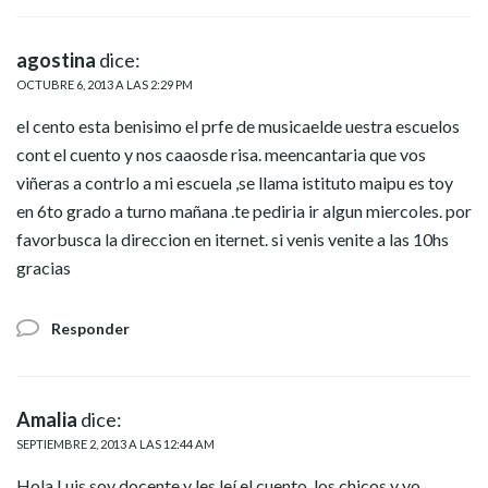
agostina
dice:
OCTUBRE 6, 2013 A LAS 2:29 PM
el cento esta benisimo el prfe de musicaelde uestra escuelos
cont el cuento y nos caaosde risa. meencantaria que vos
viñeras a contrlo a mi escuela ,se llama istituto maipu es toy
en 6to grado a turno mañana .te pediria ir algun miercoles. por
favorbusca la direccion en iternet. si venis venite a las 10hs
gracias
Responder
Amalia
dice:
SEPTIEMBRE 2, 2013 A LAS 12:44 AM
Hola Luis soy docente y les leí el cuento ,los chicos y yo