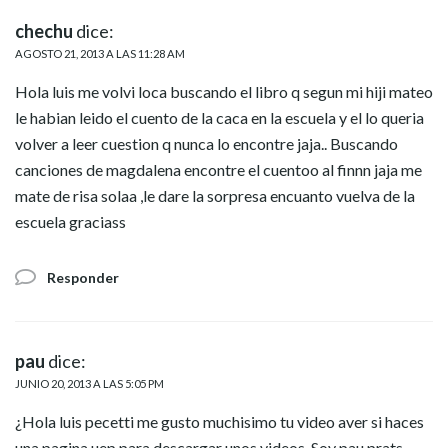
chechu
dice:
AGOSTO 21, 2013 A LAS 11:28 AM
Hola luis me volvi loca buscando el libro q segun mi hiji mateo
le habian leido el cuento de la caca en la escuela y el lo queria
volver a leer cuestion q nunca lo encontre jaja.. Buscando
canciones de magdalena encontre el cuentoo al finnn jaja me
mate de risa solaa ,le dare la sorpresa encuanto vuelva de la
escuela graciass
Responder
pau
dice:
JUNIO 20, 2013 A LAS 5:05 PM
¿Hola luis pecetti me gusto muchisimo tu video aver si haces
una pagina uep para descargar unos videos. Soy pau prats