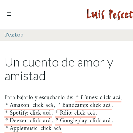
Ir al contenido
Textos
Un cuento de amor y
amistad
Para bajarlo y escucharlo de:
* iTunes: click acá
,
* Amazon: click acá
,
* Bandcamp: click acá
,
* Spotify: click acá
,
* Rdio: click acá
,
* Deezer: click acá
,
* Googleplay: click acá
,
* Applemusic: click acá