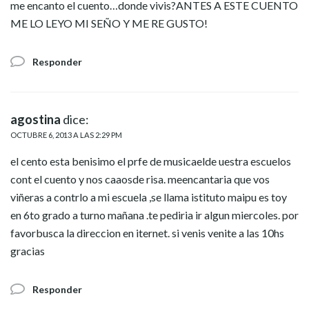
me encanto el cuento…donde vivis?ANTES A ESTE CUENTO
ME LO LEYO MI SEÑO Y ME RE GUSTO!
Responder
agostina
dice:
OCTUBRE 6, 2013 A LAS 2:29 PM
el cento esta benisimo el prfe de musicaelde uestra escuelos
cont el cuento y nos caaosde risa. meencantaria que vos
viñeras a contrlo a mi escuela ,se llama istituto maipu es toy
en 6to grado a turno mañana .te pediria ir algun miercoles. por
favorbusca la direccion en iternet. si venis venite a las 10hs
gracias
Responder