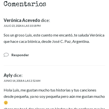
Comentarios
Verónica Acevedo
dice:
JULIO 23, 2024 A LAS 10:18 PM
Sos un groso Luis, este cuento me encantó, te saluda Verónica
que hace caca biónica, desde José C. Paz, Argentina.
Responder
Ayly
dice:
JUNIO 14, 2018 A LAS 2:52 AM
Hola Luis, me gustan mucho tus historias y tus canciones
desde pequeña, ya no soy pequeña pero aún me gustan mucho
ahora me tocó dar clases en un kinder y he de confesar que las