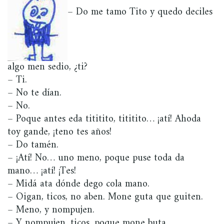
– Do me tamo Tito y quedo deciles
algo men sedio, ¿ti?
– Ti.
– No te dían.
– No.
– Poque antes eda tititito, tititito… ¡atí! Ahoda
toy gande, ¡teno tes años!
– Do tamén.
– ¡Atí! No… uno meno, poque puse toda da
mano… ¡atí! ¡Tes!
– Midá ata dónde dego cola mano.
– Oigan, ticos, no aben. Mone guta que guiten.
– Meno, y nompujen.
– Y nompujen, ticos, poque mone buta.