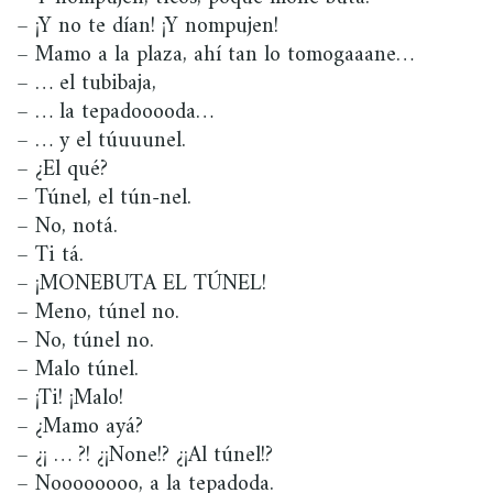
– ¡Y no te dían! ¡Y nompujen!
– Mamo a la plaza, ahí tan lo tomogaaane…
– … el tubibaja,
– … la tepadooooda…
– … y el túuuunel.
– ¿El qué?
– Túnel, el tún-nel.
– No, notá.
– Ti tá.
– ¡MONEBUTA EL TÚNEL!
– Meno, túnel no.
– No, túnel no.
– Malo túnel.
– ¡Ti! ¡Malo!
– ¿Mamo ayá?
– ¿¡ … ?! ¿¡None!? ¿¡Al túnel!?
– Noooooooo, a la tepadoda.