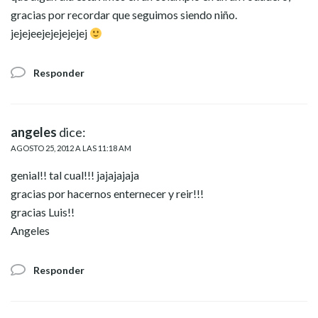
gracias por recordar que seguimos siendo niño.
jejejeejejejejejej
Responder
angeles
dice:
AGOSTO 25, 2012 A LAS 11:18 AM
genial!! tal cual!!! jajajajaja
gracias por hacernos enternecer y reir!!!
gracias Luis!!
Angeles
Responder