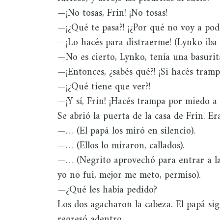
—¡No tosas, Frin! ¡No tosas!
—¡¿Qué te pasa?! ¡¿Por qué no voy a pode
—¡Lo hacés para distraerme! (Lynko iba y
—No es cierto, Lynko, tenía una basurita
—¡Entonces, ¿sabés qué?! ¡Si hacés tramp
—¡¿Qué tiene que ver?!
—¡Y sí, Frin! ¡Hacés trampa por miedo a 
Se abrió la puerta de la casa de Frin. E
—… (El papá los miró en silencio).
—… (Ellos lo miraron, callados).
—… (Negrito aprovechó para entrar a la c
yo no fui, mejor me meto, permiso).
—¿Qué les había pedido?
Los dos agacharon la cabeza. El papá sig
regresó adentro.