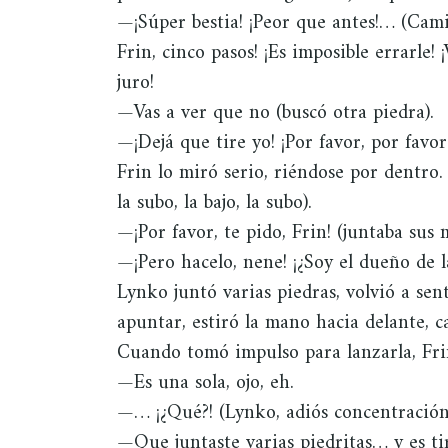
—¡Súper bestia! ¡Peor que antes!… (Camin
Frin, cinco pasos! ¡Es imposible errarle! ¡
juro!
—Vas a ver que no (buscó otra piedra).
—¡Dejá que tire yo! ¡Por favor, por favo
Frin lo miró serio, riéndose por dentro.
la subo, la bajo, la subo).
—¡Por favor, te pido, Frin! (juntaba sus 
—¡Pero hacelo, nene! ¡¿Soy el dueño de la
Lynko juntó varias piedras, volvió a sen
apuntar, estiró la mano hacia delante, ca
Cuando tomó impulso para lanzarla, Fri
—Es una sola, ojo, eh.
—… ¡¿Qué?! (Lynko, adiós concentración
—Que juntaste varias piedritas… y es ti