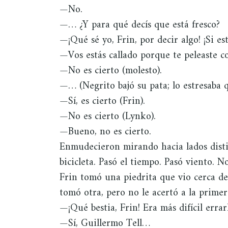
—No.
—… ¿Y para qué decís que está fresco?
—¡Qué sé yo, Frin, por decir algo! ¡Si es
—Vos estás callado porque te peleaste c
—No es cierto (molesto).
—… (Negrito bajó su pata; lo estresaba 
—Sí, es cierto (Frin).
—No es cierto (Lynko).
—Bueno, no es cierto.
Enmudecieron mirando hacia lados disti
bicicleta. Pasó el tiempo. Pasó viento. N
Frin tomó una piedrita que vio cerca de
tomó otra, pero no le acertó a la primer
—¡Qué bestia, Frin! Era más difícil errar
—Sí, Guillermo Tell…