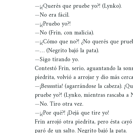
—¡¿Querés que pruebe yo?! (Lynko).
—No era fácil.
—¡¿Pruebo yo?!
—No (Frin, con malicia).
—¡¿Cómo que no?! ¿No querés que pruebe
—… (Negrito bajó la pata).
—Sigo tirando yo.
Contestó Frin, serio, aguantando la son
piedrita, volvió a arrojar y dio más cerca
—¡Besssstia! (agarrándose la cabeza). ¡Q
pruebe yo?! (Lynko, mientras rascaba a N
—No. Tiro otra vez.
—¡¿Por qué?! ¡Dejá que tire yo!
Frin arrojó otra piedrita, pero ésta cay
paró de un salto. Negrito bajó la pata.