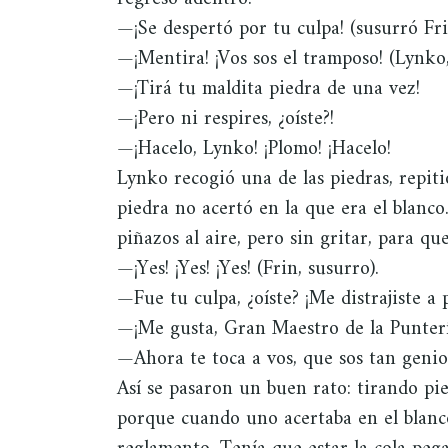
—¡Se despertó por tu culpa! (susurró Fri
—¡Mentira! ¡Vos sos el tramposo! (Lynko
—¡Tirá tu maldita piedra de una vez!
—¡Pero ni respires, ¿oíste?!
—¡Hacelo, Lynko! ¡Plomo! ¡Hacelo!
Lynko recogió una de las piedras, repiti
piedra no acertó en la que era el blanc
piñazos al aire, pero sin gritar, para qu
—¡Yes! ¡Yes! ¡Yes! (Frin, susurro).
—Fue tu culpa, ¿oíste? ¡Me distrajiste a 
—¡Me gusta, Gran Maestro de la Punterí
—Ahora te toca a vos, que sos tan genio
Así se pasaron un buen rato: tirando pied
porque cuando uno acertaba en el blanco,