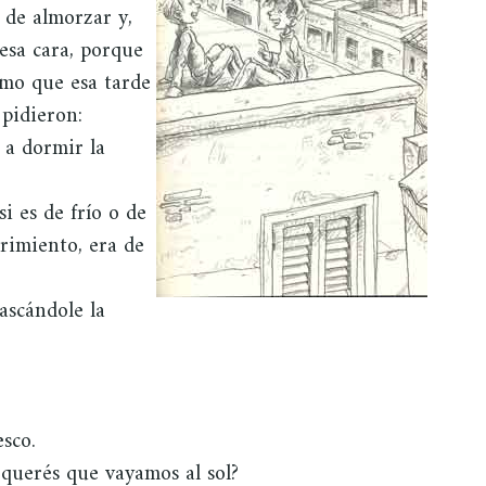
 de almorzar y,
 esa cara, porque
imo que esa tarde
 pidieron:
a dormir la
i es de frío o de
rrimiento, era de
rascándole la
esco.
 ¿querés que vayamos al sol?