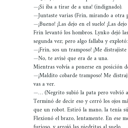
—¡Si iba a tirar de a una! (indignado).
—Juntaste varias (Frin, mirando a otra p
—¡Bueno! ¡Las dejo en el suelo! ¡Las dejo
Frin levantó los hombros. Lynko dejó la
segunda vez; pero algo fallaba y explotó:
—¡Frin, sos un tramposo! ¡Me distrajiste
—No, te avisé que era de a una.
Mientras volvía a ponerse en posición d
—¡Maldito cobarde tramposo! Me distraji
vas a ver.
—… (Negrito subió la pata pero volvió a
Terminó de decir eso y cerró los ojos 
que un robot. Estiró la mano, la tenía sú
Flexionó el brazo, lentamente. En ese 
furioso, y arrojó las piedritas al suelo.