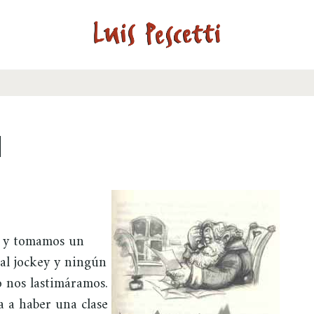
l
a y tomamos un
 al jockey y ningún
o nos lastimáramos.
a a haber una clase