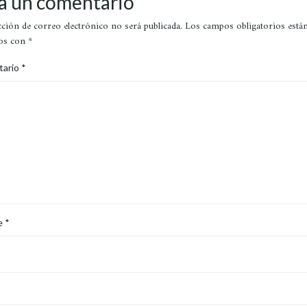
a un comentario
cción de correo electrónico no será publicada.
Los campos obligatorios está
os con
*
tario
*
e
*