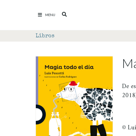
Ir al contenido
MENU
Libros
Ma
De es
2018
© Lui