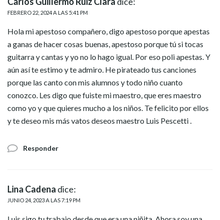
Carlos Guillermo Ruiz Clara
dice:
FEBRERO 22, 2024 A LAS 5:41 PM
Hola mi apestoso compañero, digo apestoso porque apestas
a ganas de hacer cosas buenas, apestoso porque tú si tocas
guitarra y cantas y yo no lo hago igual. Por eso poli apestas. Y
aún así te estimo y te admiro. He pirateado tus canciones
porque las canto con mis alumnos y todo niño cuanto
conozco. Les digo que fuiste mi maestro, que eres maestro
como yo y que quieres mucho a los niños. Te felicito por ellos
y te deseo mis más vatos deseos maestro Luis Pescetti .
Responder
Lina Cadena
dice:
JUNIO 24, 2023 A LAS 7:19 PM
Luis sigo tu trabajo desde que era una niñita. Ahora soy una