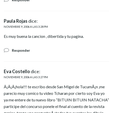
Paula Rojas
dice:
NOVIEMBRE 9, 2006 A LAS 3:28 PM
Es muy buena la cancion , dibertida y tu pagina.
Responder
Eva Costello
dice:
NOVIEMBRE 9, 2006 A LAS 3:27 PM
Â¡Â¡Â¡hola!!! te escribo desde San Migel de TucumÃ¡n ,me
parecio muy comico tu video Tcharan por cierto soy Eva yo
ya me entere de tu nuevo libro “BITUIN BITUIN NATACHA”
participe del concurso ponele el final al cuento de la revista
genios .tengo una pregunta:Â¿todos tus cuentos los dibujo