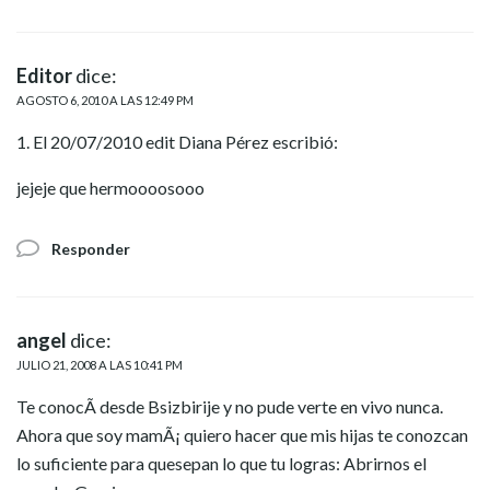
Editor
dice:
AGOSTO 6, 2010 A LAS 12:49 PM
1. El 20/07/2010 edit Diana Pérez escribió:
jejeje que hermoooosooo
Responder
angel
dice:
JULIO 21, 2008 A LAS 10:41 PM
Te conocÃ­ desde Bsizbirije y no pude verte en vivo nunca.
Ahora que soy mamÃ¡ quiero hacer que mis hijas te conozcan
lo suficiente para quesepan lo que tu logras: Abrirnos el