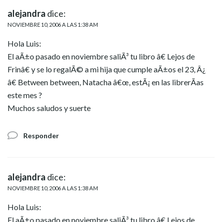
alejandra
dice:
NOVIEMBRE 10, 2006 A LAS 1:38 AM
Hola Luis:
El aÃ±o pasado en noviembre saliÃ³ tu libro â€ Lejos de
Frinâ€ y se lo regalÃ© a mi hija que cumple aÃ±os el 23, Â¿
â€ Between between, Natacha â€œ, estÃ¡ en las librerÃ­as
este mes ?
Muchos saludos y suerte
Responder
alejandra
dice:
NOVIEMBRE 10, 2006 A LAS 1:38 AM
Hola Luis:
El aÃ±o pasado en noviembre saliÃ³ tu libro â€ Lejos de