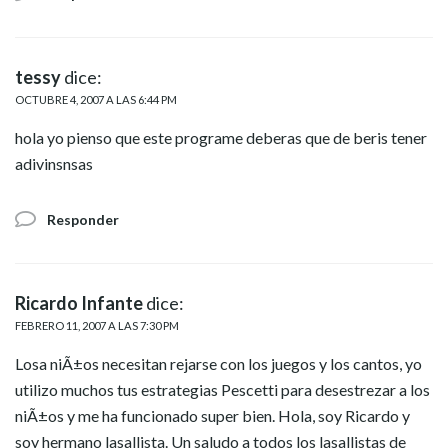
tessy
dice:
OCTUBRE 4, 2007 A LAS 6:44 PM
hola yo pienso que este programe deberas que de beris tener
adivinsnsas
Responder
Ricardo Infante
dice:
FEBRERO 11, 2007 A LAS 7:30 PM
Losa niÃ±os necesitan rejarse con los juegos y los cantos, yo
utilizo muchos tus estrategias Pescetti para desestrezar a los
niÃ±os y me ha funcionado super bien. Hola, soy Ricardo y
soy hermano lasallista. Un saludo a todos los lasallistas de