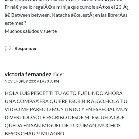
Frinâ€ y se lo regalÃ© a mi hija que cumple aÃ±os el 23, Â¿
â€ Between between, Natacha â€œ, estÃ¡ en las librerÃ­as
este mes ?
Muchos saludos y suerte
Responder
victoria fernandez
dice:
NOVIEMBRE 9, 2006 A LAS 3:33 PM
HOLA LUIS PESCETTI TU ACTO FUE LINDO AHORA
UNA COMPAÃ‘ERA QUIERE ESCRIBIR ALGO.HOLA TU
VIDEO ME PARECIO MUY LINDO Y EN ESPECIAL MUY
DIVERTIDO.YOTE ESCRIBO DESDE MI ESCUELA QUE
QUEDA EN SAN MIGUEL DE TUCUMAN .MUCHOS
BESOS.CHAU!!! MILAGRO