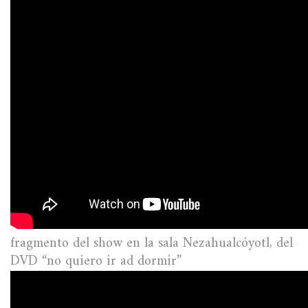
fragmento del show en la sala Nezahualcóyotl, del
DVD “no quiero ir ad dormir”