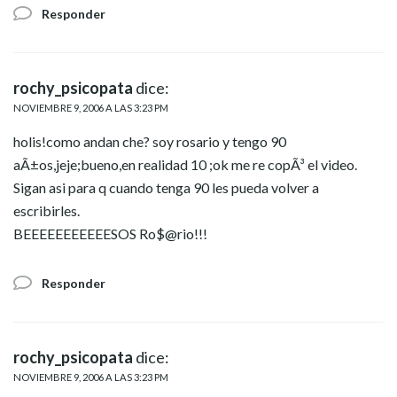
Responder
rochy_psicopata
dice:
NOVIEMBRE 9, 2006 A LAS 3:23 PM
holis!como andan che? soy rosario y tengo 90
aÃ±os,jeje;bueno,en realidad 10 ;ok me re copÃ³ el video.
Sigan asi para q cuando tenga 90 les pueda volver a
escribirles.
BEEEEEEEEEEESOS Ro$@rio!!!
Responder
rochy_psicopata
dice:
NOVIEMBRE 9, 2006 A LAS 3:23 PM