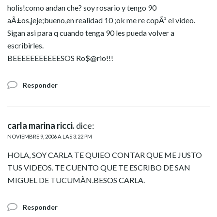
holis!como andan che? soy rosario y tengo 90
aÃ±os,jeje;bueno,en realidad 10 ;ok me re copÃ³ el video.
Sigan asi para q cuando tenga 90 les pueda volver a
escribirles.
BEEEEEEEEEEESOS Ro$@rio!!!
Responder
carla marina ricci.
dice:
NOVIEMBRE 9, 2006 A LAS 3:22 PM
HOLA, SOY CARLA TE QUIEO CONTAR QUE ME JUSTO
TUS VIDEOS. TE CUENTO QUE TE ESCRIBO DE SAN
MIGUEL DE TUCUMÃN.BESOS CARLA.
Responder