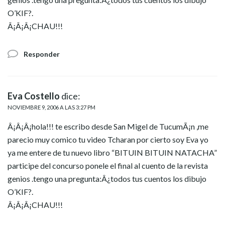
O’KIF?.
Â¡Â¡Â¡CHAU!!!
Responder
Eva Costello
dice:
NOVIEMBRE 9, 2006 A LAS 3:27 PM
Â¡Â¡Â¡hola!!! te escribo desde San Migel de TucumÃ¡n ,me
parecio muy comico tu video Tcharan por cierto soy Eva yo
ya me entere de tu nuevo libro “BITUIN BITUIN NATACHA”
participe del concurso ponele el final al cuento de la revista
genios .tengo una pregunta:Â¿todos tus cuentos los dibujo
O’KIF?.
Â¡Â¡Â¡CHAU!!!