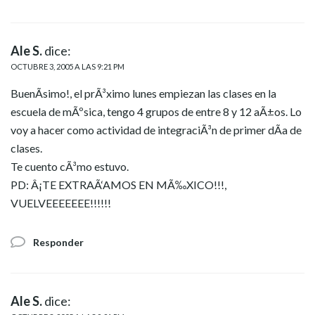
Ale S.
dice:
OCTUBRE 3, 2005 A LAS 9:21 PM
BuenÃ­simo!, el prÃ³ximo lunes empiezan las clases en la
escuela de mÃºsica, tengo 4 grupos de entre 8 y 12 aÃ±os. Lo
voy a hacer como actividad de integraciÃ³n de primer dÃ­a de
clases.
Te cuento cÃ³mo estuvo.
PD: Â¡TE EXTRAÃ‘AMOS EN MÃ‰XICO!!!,
VUELVEEEEEEE!!!!!!
Responder
Ale S.
dice: