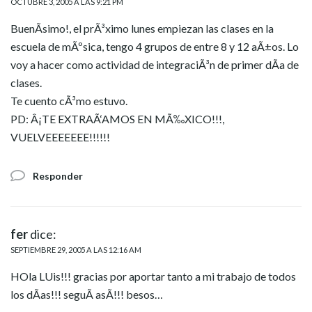
OCTUBRE 3, 2005 A LAS 9:21 PM
BuenÃ­simo!, el prÃ³ximo lunes empiezan las clases en la
escuela de mÃºsica, tengo 4 grupos de entre 8 y 12 aÃ±os. Lo
voy a hacer como actividad de integraciÃ³n de primer dÃ­a de
clases.
Te cuento cÃ³mo estuvo.
PD: Â¡TE EXTRAÃ‘AMOS EN MÃ‰XICO!!!,
VUELVEEEEEEE!!!!!!
Responder
fer
dice:
SEPTIEMBRE 29, 2005 A LAS 12:16 AM
HOla LUis!!! gracias por aportar tanto a mi trabajo de todos
los dÃ­as!!! seguÃ­ asÃ­!!! besos…