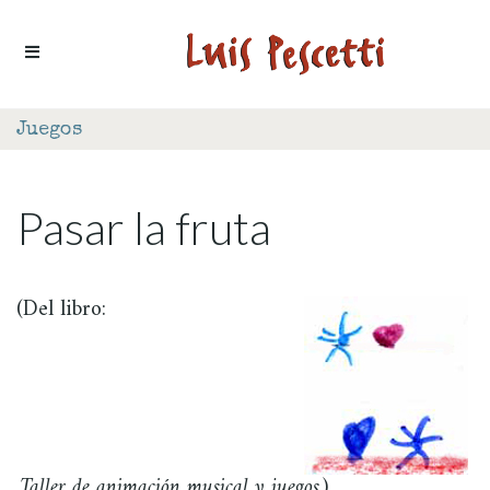
Ir al contenido
Juegos
Pasar la fruta
(Del libro:
Taller de animación musical y juegos
).