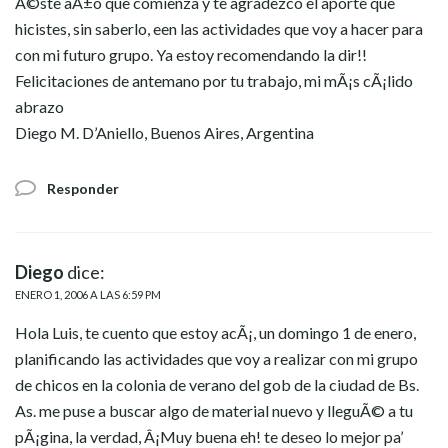
Ã©ste aÃ±o que comienza y te agradezco el aporte que
hicistes, sin saberlo, een las actividades que voy a hacer para
con mi futuro grupo. Ya estoy recomendando la dir!!
Felicitaciones de antemano por tu trabajo, mi mÃ¡s cÃ¡lido
abrazo
Diego M. D’Aniello, Buenos Aires, Argentina
Responder
Diego
dice:
ENERO 1, 2006 A LAS 6:59 PM
Hola Luis, te cuento que estoy acÃ¡, un domingo 1 de enero,
planificando las actividades que voy a realizar con mi grupo
de chicos en la colonia de verano del gob de la ciudad de Bs.
As. me puse a buscar algo de material nuevo y lleguÃ© a tu
pÃ¡gina, la verdad, Â¡Muy buena eh! te deseo lo mejor pa’