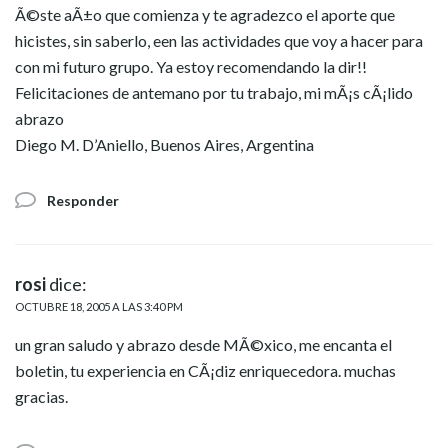
Ã©ste aÃ±o que comienza y te agradezco el aporte que
hicistes, sin saberlo, een las actividades que voy a hacer para
con mi futuro grupo. Ya estoy recomendando la dir!!
Felicitaciones de antemano por tu trabajo, mi mÃ¡s cÃ¡lido
abrazo
Diego M. D’Aniello, Buenos Aires, Argentina
Responder
rosi
dice:
OCTUBRE 18, 2005 A LAS 3:40 PM
un gran saludo y abrazo desde MÃ©xico, me encanta el
boletin, tu experiencia en CÃ¡diz enriquecedora. muchas
gracias.