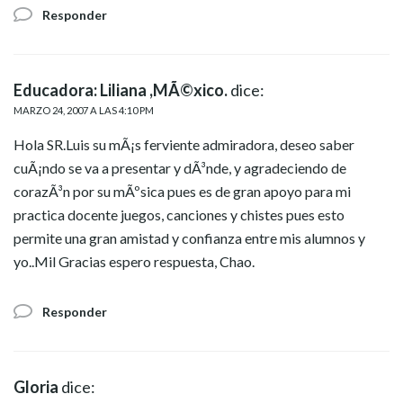
Responder
Educadora: Liliana ,MÃ©xico.
dice:
MARZO 24, 2007 A LAS 4:10 PM
Hola SR.Luis su mÃ¡s ferviente admiradora, deseo saber
cuÃ¡ndo se va a presentar y dÃ³nde, y agradeciendo de
corazÃ³n por su mÃºsica pues es de gran apoyo para mi
practica docente juegos, canciones y chistes pues esto
permite una gran amistad y confianza entre mis alumnos y
yo..Mil Gracias espero respuesta, Chao.
Responder
Gloria
dice: