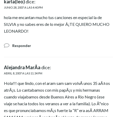
karla(leo)
dice:
JUNIO 28, 2007 A LAS 4:40 PM
hola me encantan mucho tus canciones en especial la de
SILVIA y no sabes eres de lo mejor Â¡TE QUIERO MUCHO
LEONARDO!
Responder
Alejandra MarÃ­a
dice:
ABRIL 8, 2007 A LAS 11:34 PM
Hola!!! que lindo, con el aram sam sam volvÃ­ unos 35 aÃ±os
atrÃ¡s. Lo cantabamos con mis papÃ¡s y mis hermanas
cuando viajabamos desde Buenos Aires a Rio Negro (ese
viaje se hacia todos los veranos a ver a la familia). Lo Ãºnico
es que pronunciabamos mÃ¡s fuerte la “R” era asÃ­ ARRAM