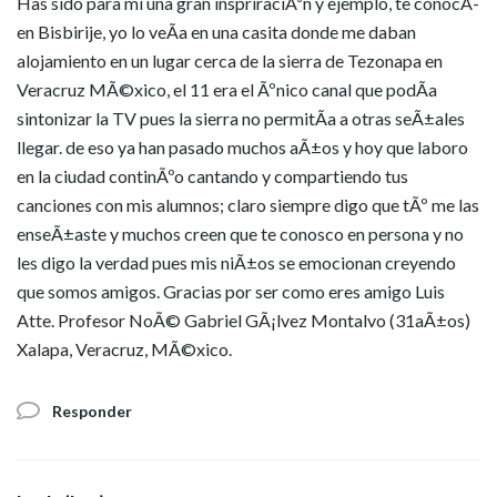
Has sido para mi una gran inspriraciÃ³n y ejemplo, te conocÃ­
en Bisbirije, yo lo veÃ­a en una casita donde me daban
alojamiento en un lugar cerca de la sierra de Tezonapa en
Veracruz MÃ©xico, el 11 era el Ãºnico canal que podÃ­a
sintonizar la TV pues la sierra no permitÃ­a a otras seÃ±ales
llegar. de eso ya han pasado muchos aÃ±os y hoy que laboro
en la ciudad continÃºo cantando y compartiendo tus
canciones con mis alumnos; claro siempre digo que tÃº me las
enseÃ±aste y muchos creen que te conosco en persona y no
les digo la verdad pues mis niÃ±os se emocionan creyendo
que somos amigos. Gracias por ser como eres amigo Luis
Atte. Profesor NoÃ© Gabriel GÃ¡lvez Montalvo (31aÃ±os)
Xalapa, Veracruz, MÃ©xico.
Responder