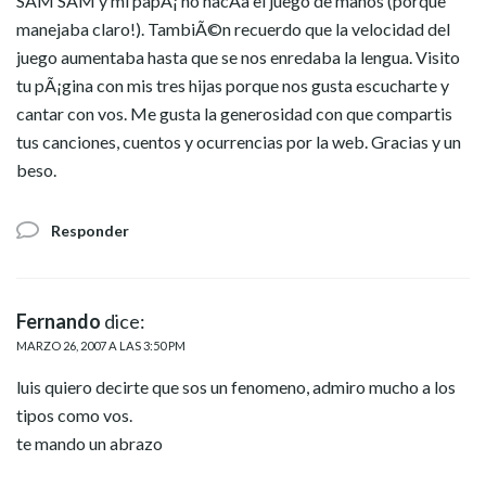
SAM SAM y mi papÃ¡ no hacÃ­a el juego de manos (porque
manejaba claro!). TambiÃ©n recuerdo que la velocidad del
juego aumentaba hasta que se nos enredaba la lengua. Visito
tu pÃ¡gina con mis tres hijas porque nos gusta escucharte y
cantar con vos. Me gusta la generosidad con que compartis
tus canciones, cuentos y ocurrencias por la web. Gracias y un
beso.
Responder
Fernando
dice:
MARZO 26, 2007 A LAS 3:50 PM
luis quiero decirte que sos un fenomeno, admiro mucho a los
tipos como vos.
te mando un abrazo