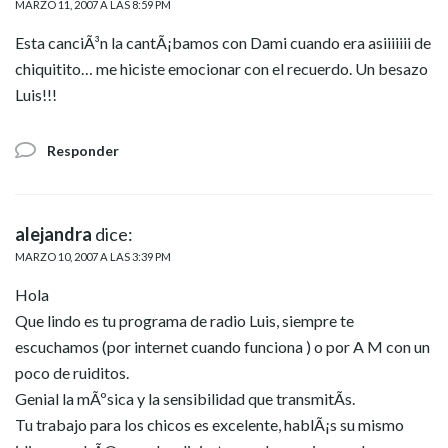
MARZO 11, 2007 A LAS 8:59 PM
Esta canciÃ³n la cantÃ¡bamos con Dami cuando era asiiiiiii de
chiquitito… me hiciste emocionar con el recuerdo. Un besazo
Luis!!!
Responder
alejandra
dice:
MARZO 10, 2007 A LAS 3:39 PM
Hola
Que lindo es tu programa de radio Luis, siempre te
escuchamos (por internet cuando funciona ) o por A M con un
poco de ruiditos.
Genial la mÃºsica y la sensibilidad que transmitÃ­s.
Tu trabajo para los chicos es excelente, hablÃ¡s su mismo