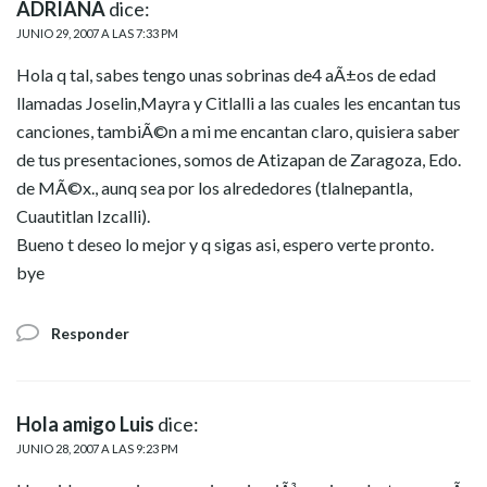
ADRIANA
dice:
JUNIO 29, 2007 A LAS 7:33 PM
Hola q tal, sabes tengo unas sobrinas de4 aÃ±os de edad
llamadas Joselin,Mayra y Citlalli a las cuales les encantan tus
canciones, tambiÃ©n a mi me encantan claro, quisiera saber
de tus presentaciones, somos de Atizapan de Zaragoza, Edo.
de MÃ©x., aunq sea por los alrededores (tlalnepantla,
Cuautitlan Izcalli).
Bueno t deseo lo mejor y q sigas asi, espero verte pronto.
bye
Responder
Hola amigo Luis
dice:
JUNIO 28, 2007 A LAS 9:23 PM