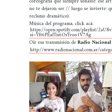
coreografía que siempre soñaste: ese ar
no te dejaron ser // luego se invierte: q
reclamo dramático).
Música del programa, click acá:
https://open.spotify.com/playlist/2a
si=Yft6PEalTn6OsYroo1V7Ag
Oír esa transmisión de
Radio Naciona
http://www.radionacional.com.ar/categ