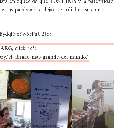
tista enloquecido que TUS HIJOS y la paternidad
ue tus papás no te dejan ser (dicho así, como
U8vBydqRvxYw6cPgU2JY?
l ARG
, click acá:
ory/el-abrazo-mas-grande-del-mundo/