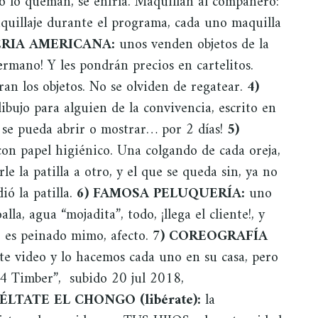
 lo queman, se enfría. Maquillan al compañero:
maquillaje durante el programa, cada uno maquilla
ERIA AMERICANA:
unos venden objetos de la
ermano! Y les pondrán precios en cartelitos.
an los objetos. No se olviden de regatear.
4)
ibujo para alguien de la convivencia, escrito en
 se pueda abrir o mostrar… por 2 días!
5)
con papel higiénico. Una colgando de cada oreja,
e la patilla a otro, y el que se queda sin, ya no
ió la patilla.
6) FAMOSA PELUQUERÍA:
uno
alla, agua “mojadita”, todo, ¡llega el cliente!, y
, es peinado mimo, afecto.
7) COREOGRAFÍA
e video y lo hacemos cada uno en su casa, pero
4 Timber”, subido 20 jul 2018,
UÉLTATE EL CHONGO (libérate):
la