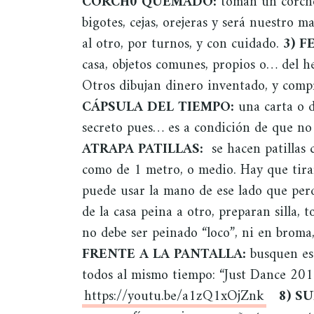
CORCH0 QUEMADO:
toman un corcho
bigotes, cejas, orejeras y será nuestro 
al otro, por turnos, y con cuidado.
3) F
casa, objetos comunes, propios o… del h
Otros dibujan dinero inventado, y compr
CÁPSULA DEL TIEMPO:
una carta o d
secreto pues… es a condición de que no
ATRAPA PATILLAS:
se hacen patillas 
como de 1 metro, o medio. Hay que tirarl
puede usar la mano de ese lado que perd
de la casa peina a otro, preparan silla, to
no debe ser peinado “loco”, ni en broma
FRENTE A LA PANTALLA:
busquen est
todos al mismo tiempo: “Just Dance 201
https://youtu.be/a1zQ1xOjZnk
8) S