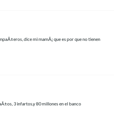
compaÃ±eros, dice mi mamÃ¡ que es por que no tienen
Ã±os, 3 infartos,y 80 millones en el banco