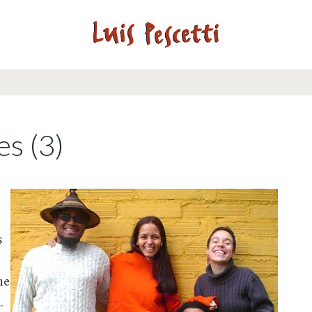
es (3)
s
ue
.