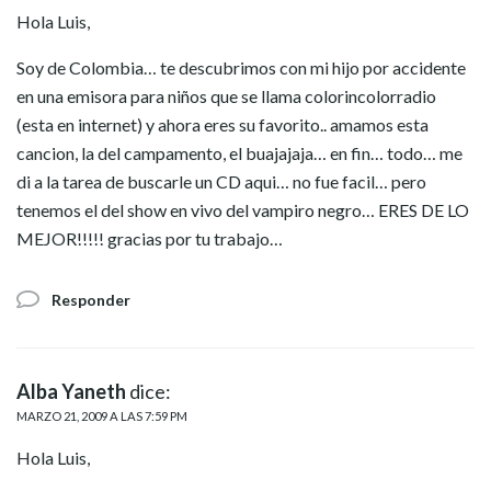
Hola Luis,
Soy de Colombia… te descubrimos con mi hijo por accidente
en una emisora para niños que se llama colorincolorradio
(esta en internet) y ahora eres su favorito.. amamos esta
cancion, la del campamento, el buajajaja… en fin… todo… me
di a la tarea de buscarle un CD aqui… no fue facil… pero
tenemos el del show en vivo del vampiro negro… ERES DE LO
MEJOR!!!!! gracias por tu trabajo…
Responder
Alba Yaneth
dice:
MARZO 21, 2009 A LAS 7:59 PM
Hola Luis,