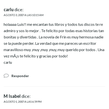
carlu
dice:
AGOSTO 3, 2007 A LAS 10:15 AM
holaaaa Luis!! me encantan tus libros y todos tus discos te re
admiro y sos lo mejor . Te felicito por todas esas historias tan
bonitas y divertidas . La novela de Frin es muy hermosa nadie
se la puede perder. La verdad que me pareces un escritor
maravilloso muy ,muy ,muy ,muy, muy querido por todos . Una
vez mÃ¡s te felicito y gracias por todo!
carlu
Responder
M Isabel
dice:
AGOSTO 1, 2007 A LAS 6:59 PM