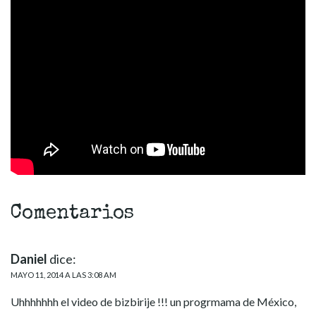
Comentarios
Daniel
dice:
MAYO 11, 2014 A LAS 3:08 AM
Uhhhhhhh el video de bizbirije !!! un progrmama de México,