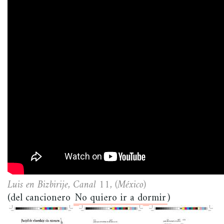
Luis en Bizbirije, Canal 11, (México)
(del cancionero
No quiero ir a dormir
)