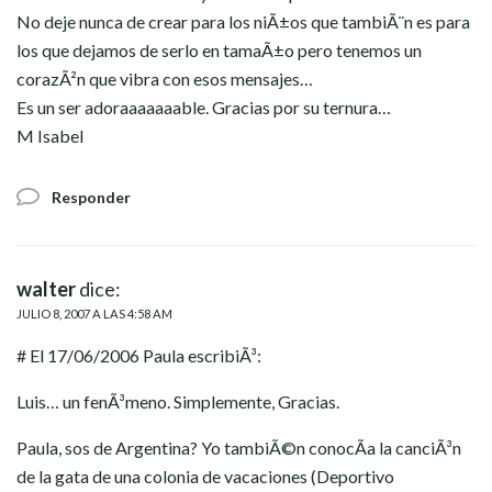
No deje nunca de crear para los niÃ±os que tambiÃ¨n es para
los que dejamos de serlo en tamaÃ±o pero tenemos un
corazÃ²n que vibra con esos mensajes…
Es un ser adoraaaaaaable. Gracias por su ternura…
M Isabel
Responder
walter
dice:
JULIO 8, 2007 A LAS 4:58 AM
# El 17/06/2006 Paula escribiÃ³:
Luis… un fenÃ³meno. Simplemente, Gracias.
Paula, sos de Argentina? Yo tambiÃ©n conocÃ­a la canciÃ³n
de la gata de una colonia de vacaciones (Deportivo