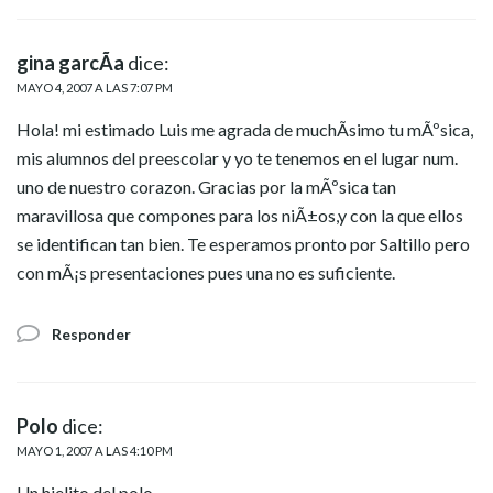
gina garcÃ­a
dice:
MAYO 4, 2007 A LAS 7:07 PM
Hola! mi estimado Luis me agrada de muchÃ­simo tu mÃºsica,
mis alumnos del preescolar y yo te tenemos en el lugar num.
uno de nuestro corazon. Gracias por la mÃºsica tan
maravillosa que compones para los niÃ±os,y con la que ellos
se identifican tan bien. Te esperamos pronto por Saltillo pero
con mÃ¡s presentaciones pues una no es suficiente.
Responder
Polo
dice:
MAYO 1, 2007 A LAS 4:10 PM
Un hielito del polo