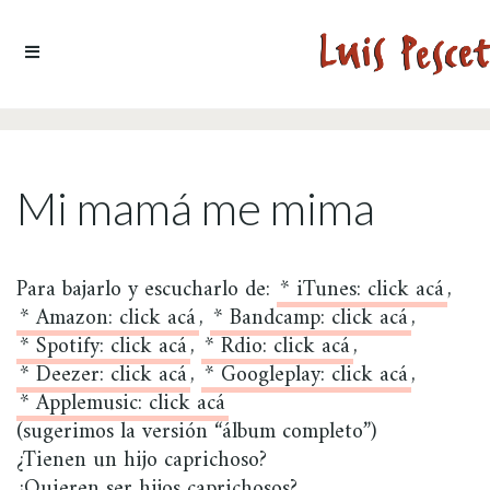
Ir al contenido
Mi mamá me mima
Para bajarlo y escucharlo de:
* iTunes: click acá
,
* Amazon: click acá
,
* Bandcamp: click acá
,
* Spotify: click acá
,
* Rdio: click acá
,
* Deezer: click acá
,
* Googleplay: click acá
,
* Applemusic: click acá
(sugerimos la versión “álbum completo”)
¿Tienen un hijo caprichoso?
¿Quieren ser hijos caprichosos?