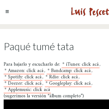
Ir al contenido
Paqué tumé tata
Para bajarlo y escucharlo de:
* iTunes: click acá
,
* Amazon: click acá
,
* Bandcamp: click acá
,
* Spotify: click acá
,
* Rdio: click acá
,
* Deezer: click acá
,
* Googleplay: click acá
,
* Applemusic: click acá
(sugerimos la versión “álbum completo”)