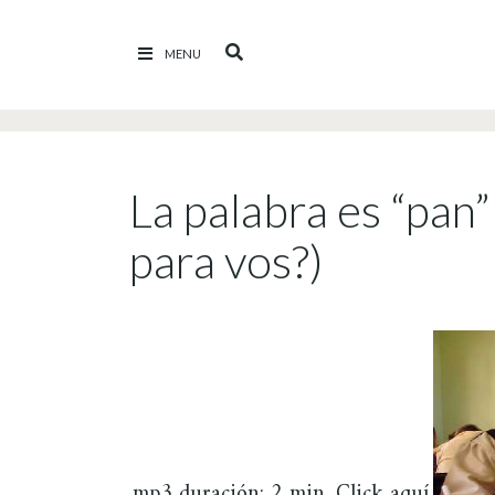
Ir al contenido
MENU
La palabra es “pan” 
para vos?)
mp3 duración: 2 min. Click aquí.