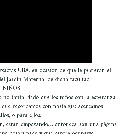
xactas UBA, en ocasión de que le pusieran el
del Jardín Maternal de dicha facultad.
 NIÑOS:
 o no tanta: dado que los niños son la esperanza
a que recordamos con nostalgia: acercamos
los, o para ellos.
on, están empezando… entonces: son una página
empo desocupado y que espera ocuparse.