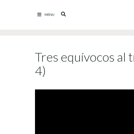
Ir al contenido
MENU
Tres equívocos al t
4)