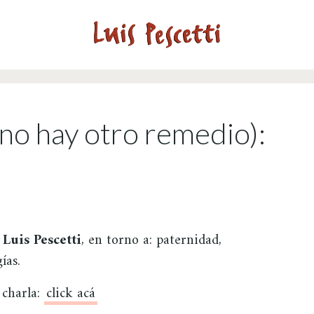
(no hay otro remedio):
y
Luis Pescetti
, en torno a: paternidad,
ías.
charla:
click acá