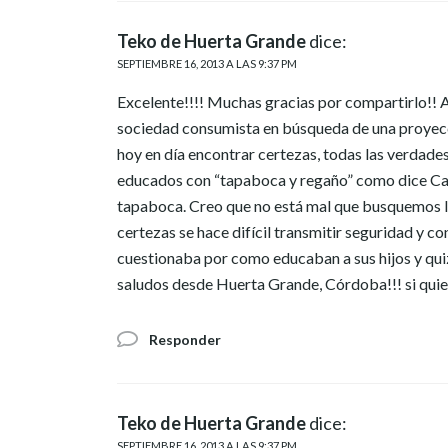
Teko de Huerta Grande
dice:
SEPTIEMBRE 16, 2013 A LAS 9:37 PM
Excelente!!!! Muchas gracias por compartirlo!! 
sociedad consumista en búsqueda de una proyecció
hoy en día encontrar certezas, todas las verdad
educados con “tapaboca y regaño” como dice Call
tapaboca. Creo que no está mal que busquemos lo
certezas se hace difícil transmitir seguridad y co
cuestionaba por como educaban a sus hijos y quiz
saludos desde Huerta Grande, Córdoba!!! si quier
Responder
Teko de Huerta Grande
dice:
SEPTIEMBRE 16, 2013 A LAS 9:37 PM