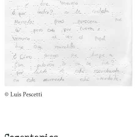
© Luis Pescetti