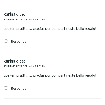
karina
dice:
SEPTIEMBRE 29, 2011 A LAS 4:05 PM
que ternura!!!!…… gracias por compartir este bello regalo!
Responder
karina
dice:
SEPTIEMBRE 29, 2011 A LAS 4:05 PM
que ternura!!!!…… gracias por compartir este bello regalo!
Responder