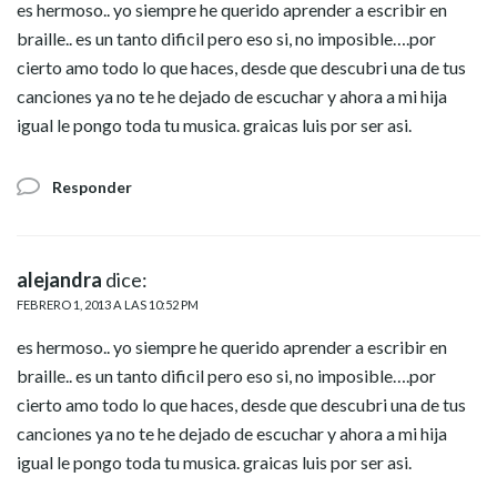
es hermoso.. yo siempre he querido aprender a escribir en
braille.. es un tanto dificil pero eso si, no imposible….por
cierto amo todo lo que haces, desde que descubri una de tus
canciones ya no te he dejado de escuchar y ahora a mi hija
igual le pongo toda tu musica. graicas luis por ser asi.
Responder
alejandra
dice:
FEBRERO 1, 2013 A LAS 10:52 PM
es hermoso.. yo siempre he querido aprender a escribir en
braille.. es un tanto dificil pero eso si, no imposible….por
cierto amo todo lo que haces, desde que descubri una de tus
canciones ya no te he dejado de escuchar y ahora a mi hija
igual le pongo toda tu musica. graicas luis por ser asi.