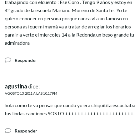
trabajando con elcuento : Ese Coro . Tengo 9 años y estoy en
4° grado de la escuela Mariano Moreno de Santa fe . Yo te
quiero conocer en persona porque nunca vi a un famoso en
persona asi que mi mamá va a tratar de arreglar los horarios
para ir a verte el miercoles 14 a la Redonda.un beso grande tu
admiradora
Responder
agustina
dice:
AGOSTO 13, 2011 A LAS 10:17 PM
hola como te va pensar que uando yo era chiquitita escuchaba
tus lindas canciones SOS LO ++++++++++++++++++++++
Responder