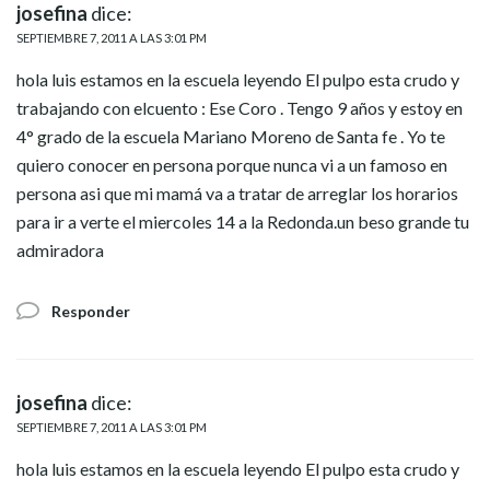
josefina
dice:
SEPTIEMBRE 7, 2011 A LAS 3:01 PM
hola luis estamos en la escuela leyendo El pulpo esta crudo y
trabajando con elcuento : Ese Coro . Tengo 9 años y estoy en
4° grado de la escuela Mariano Moreno de Santa fe . Yo te
quiero conocer en persona porque nunca vi a un famoso en
persona asi que mi mamá va a tratar de arreglar los horarios
para ir a verte el miercoles 14 a la Redonda.un beso grande tu
admiradora
Responder
josefina
dice:
SEPTIEMBRE 7, 2011 A LAS 3:01 PM
hola luis estamos en la escuela leyendo El pulpo esta crudo y