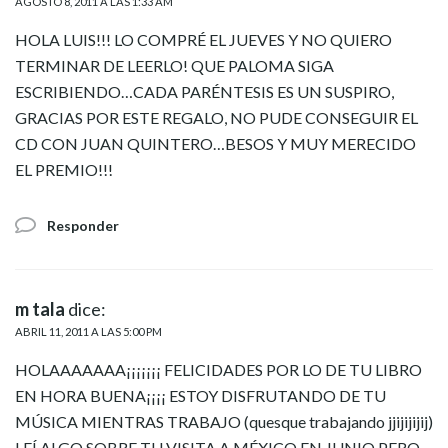
AGOSTO 8, 2011 A LAS 1:33 AM
HOLA LUIS!!! LO COMPRÉ EL JUEVES Y NO QUIERO
TERMINAR DE LEERLO! QUE PALOMA SIGA
ESCRIBIENDO…CADA PARÉNTESIS ES UN SUSPIRO,
GRACIAS POR ESTE REGALO, NO PUDE CONSEGUIR EL
CD CON JUAN QUINTERO…BESOS Y MUY MERECIDO
EL PREMIO!!!
Responder
m tala
dice:
ABRIL 11, 2011 A LAS 5:00 PM
HOLAAAAAAA¡¡¡¡¡¡¡ FELICIDADES POR LO DE TU LIBRO
EN HORA BUENA¡¡¡¡ ESTOY DISFRUTANDO DE TU
MÚSICA MIENTRAS TRABAJO (quesque trabajando jjijijijij)
LEÍ ALGO SOBRE TU VISITA A MÉXICO EN JUNIO PERO