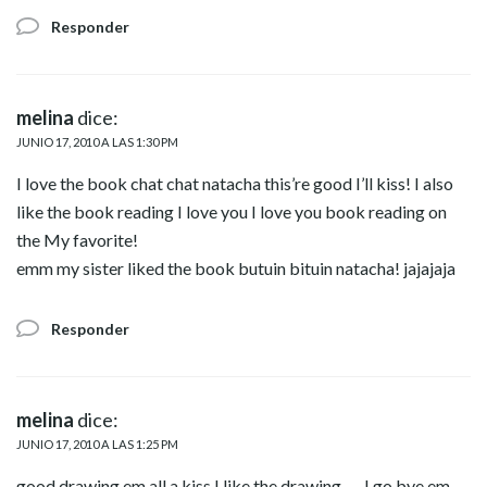
Responder
melina
dice:
JUNIO 17, 2010 A LAS 1:30 PM
I love the book chat chat natacha this’re good I’ll kiss! I also
like the book reading I love you I love you book reading on
the My favorite!
emm my sister liked the book butuin bituin natacha! jajajaja
Responder
melina
dice:
JUNIO 17, 2010 A LAS 1:25 PM
good drawing em all a kiss I like the drawing …. I go bye em