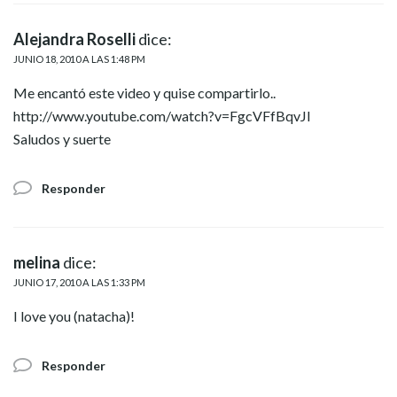
Alejandra Roselli
dice:
JUNIO 18, 2010 A LAS 1:48 PM
Me encantó este video y quise compartirlo..
http://www.youtube.com/watch?v=FgcVFfBqvJI
Saludos y suerte
Responder
melina
dice:
JUNIO 17, 2010 A LAS 1:33 PM
I love you (natacha)!
Responder