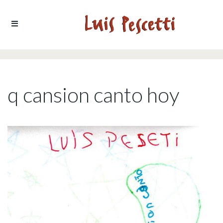
Ir al contenido
q cansion canto hoy