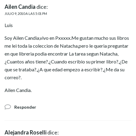
Ailen Candia
dice:
JULIO 9, 2010 A LAS 5:01 PM
Luis
Soy Ailen Candia,vivo en Pxxxxx.Me gustan mucho sus libros
me leì toda la coleccion de Natacha,pero le queria preguntar
en que libreria podia encontrar La tarea segun Natacha,
¿Cuantos años tiene?,¿Cuando escribio su primer libro?,¿De
que se trataba?,¿A que edad empezo a escribir?,¿Me da su
correo?.
Ailen Candia.
Responder
Alejandra Roselli
dice: