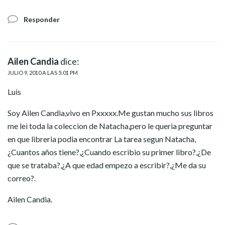
Responder
Ailen Candia
dice:
JULIO 9, 2010 A LAS 5:01 PM
Luis
Soy Ailen Candia,vivo en Pxxxxx.Me gustan mucho sus libros
me leì toda la coleccion de Natacha,pero le queria preguntar
en que libreria podia encontrar La tarea segun Natacha,
¿Cuantos años tiene?,¿Cuando escribio su primer libro?,¿De
que se trataba?,¿A que edad empezo a escribir?,¿Me da su
correo?.
Ailen Candia.