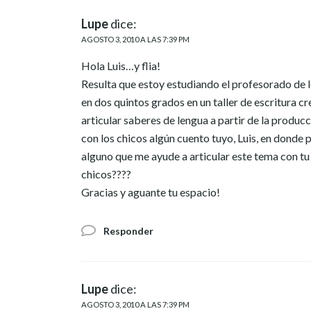
Lupe
dice:
AGOSTO 3, 2010 A LAS 7:39 PM
Hola Luis…y flia!
Resulta que estoy estudiando el profesorado de le
en dos quintos grados en un taller de escritura cr
articular saberes de lengua a partir de la produc
con los chicos algún cuento tuyo, Luis, en donde
alguno que me ayude a articular este tema con tu l
chicos????
Gracias y aguante tu espacio!
Responder
Lupe
dice:
AGOSTO 3, 2010 A LAS 7:39 PM