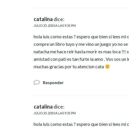
catalina
dice:
JULIO 25, 2010 A LAS 9:31 PM
hola luis como estas ? espero que bien si lees mi
compre un libro tuyo y me vino un juego yo no se 
natacha me hace reir hasta morir es mas loca !!
amistad con pati es tan furte la amo . Vos sos un
muchas gracias por tu atencion cata
Responder
catalina
dice:
JULIO 25, 2010 A LAS 9:31 PM
hola luis como estas ? espero que bien si lees mi