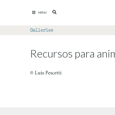
Ir al contenido
MENU
Galleries
Recursos para ani
© Luis Pescetti