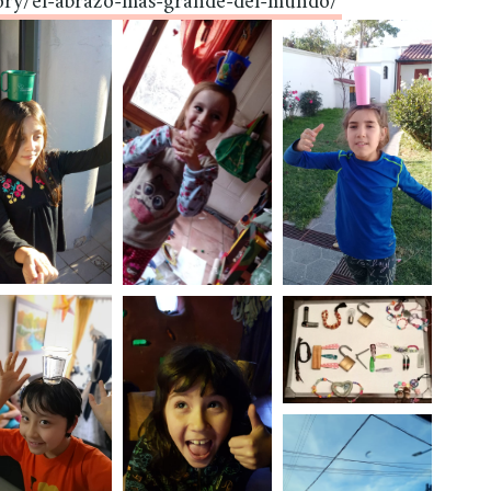
ory/el-abrazo-mas-grande-del-mundo/