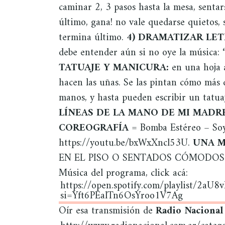
caminar 2, 3 pasos hasta la mesa, sentar
último, gana! no vale quedarse quietos
termina último.
4) DRAMATIZAR LET
debe entender aún si no oye la música: 
TATUAJE Y MANICURA:
en una hoja 
hacen las uñas. Se las pintan cómo más 
manos, y hasta pueden escribir un tatu
LÍNEAS DE LA MANO DE MI MADR
COREOGRAFÍA
= Bomba Estéreo – Soy 
https://youtu.be/bxWxXncl53U.
UNA M
EN EL PISO O SENTADOS CÓMODOS: La
Música del programa, click acá:
https://open.spotify.com/playlist/2a
si=Yft6PEalTn6OsYroo1V7Ag
Oír esa transmisión de
Radio Naciona