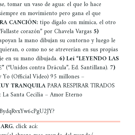
se, tomar un vaso de agua: el que lo hace
, siempre en movimiento pero gana el que
RA CANCIÓN:
tipo dígalo con mímica, el otro
“Fallaste corazón” por Chavela Vargas
5)
apoyan la mano dibujan su contorno y luego le
quieran, o como no se atreverían en sus propias
aje en su mano dibujada.
6) Leí “LEYENDO LAS
E”
(“Unidos contra Drácula”, Ed. Santillana).
7)
Yo (Official Video) 95 millones –
UY TRANQUILA
PARA RESPIRAR TIRADOS
 Santa Cecilia – Amor Eterno
U8vBydqRvxYw6cPgU2JY?
l ARG
, click acá: